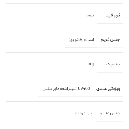
فرم فریم
بیضی
جنس فریم
استات (کائوچو )
جنسیت
زنانه
ویژگی عدسی
UV400 (فلیتر اشعه ماورا بنفش)
جنس عدسی
پلی‌کربنات