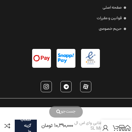
صفحه اصلی
قوانین و مقررات
حریم خصوصی
جست‌جو
انتخاب
عینک آفتابی وای اس ال
10,390,000
تومان
گزینه
مدل SL M86
ها