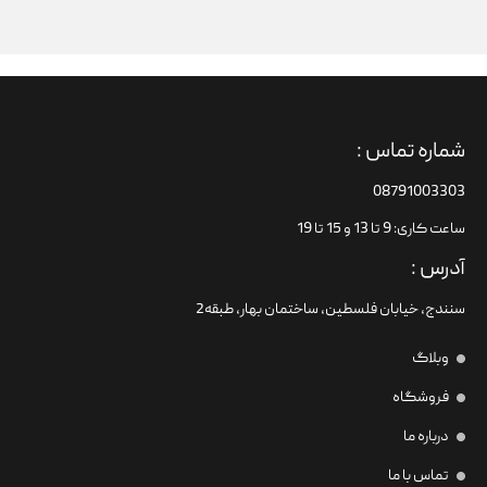
شماره تماس :
08791003303
ساعت کاری: 9 تا 13 و 15 تا 19
آدرس :
سنندج، خیابان فلسطین،‌ ساختمان بهار، طبقه2
وبلاگ
فروشگاه
درباره ما
تماس با ما