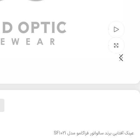
تماشای ویدئو
بزرگنمایی تصویر
عینک آفتابی برند سالواتور فراگامو مدل SF1021