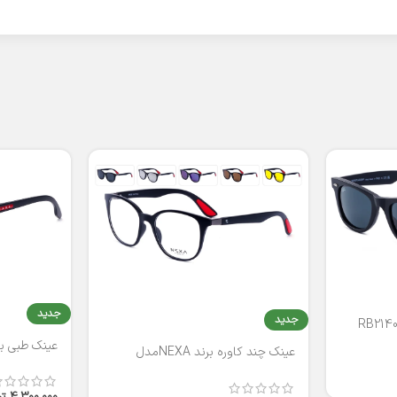
جدید
جدید
عینک طبی برند
عینک چند کاوره برند NEXAمدل
T2316