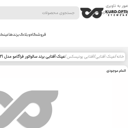
عبور به ناوبری
رفتن به محتوای اصلی
فروشگاه
وبلاگ
برندها
عینک 
خانه
/
عینک آفتابی
/
آفتابی یونیسکس
/
عینک آفتابی برند سالواتور فراگامو مدل SF1021
اتمام موجودی