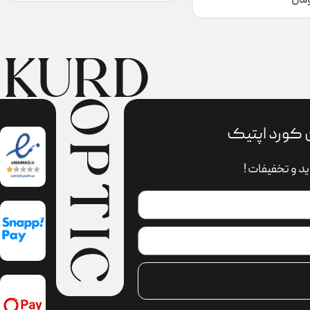
ومان
 کورد اپتیک
د و تخفیفات !