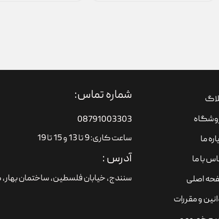
شماره تماس:
لاگ
وشگاه
08791003303
ساعت کاری: 9 تا 13 و 15 تا 19
اره ما
آدرس :
س با ما
سنندج، خیابان فلسطین،‌ ساختمان بهار، ط
حه اصلی
نین و مقررات