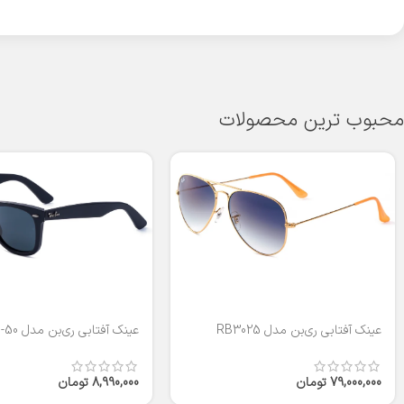
محبوب ترین محصولات
عینک آفتابی ری‌بن مدل RB3025
عینک آفتابی ری‌بن مدل RB2140-50
79,000,000
تومان
8,990,000
تومان