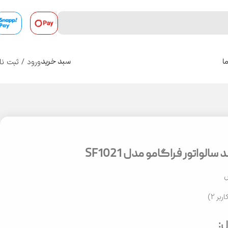
ورود / ثبت نا
ا
سبد خرید
0
الواتور فراگامو مدل SF1021
س
اربر
2
)
: