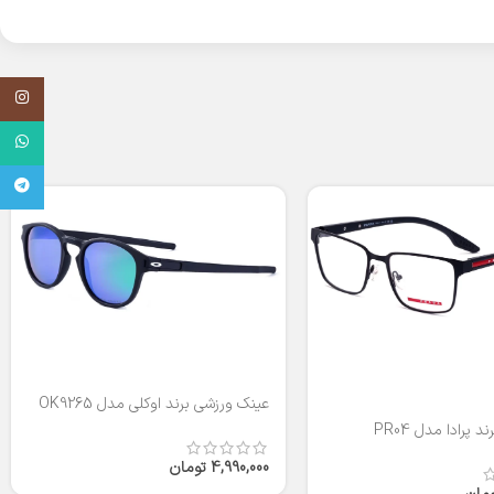
اینستاگر
واتساپ
تلگرام
عینک ورزشی برند اوکلی مدل OK9265
 پرادا مدل PR04
4,990,000
تومان