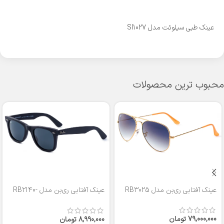
عینک طبی سیلوئت مدل SI1027
محبوب ترین محصولات
عینک آفتابی ری‌بن مدل RB3025
عینک آفتابی ری‌بن مدل RB2140-
50
79,000,000
تومان
8,990,000
تومان