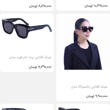
SL809
10,490,000
تومان
8,890,000
تومان
عینک آفتابی برند تام فورد مدل
TF1154
8,390,000
تومان
عینک آفتابی بالنسیاگا مدل
BB0323
9,900,000
تومان