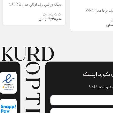
عینک ورزشی برند اوکلی مدل OK9265
 پرادا مدل PR04
4,990,000
تومان
ومان
 کورد اپتیک
د و تخفیفات !