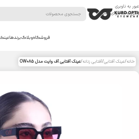
عبور به ناوبری
رفتن به محتوای اصلی
فروشگاه
وبلاگ
برندها
عینک 
خانه
/
عینک آفتابی
/
آفتابی زنانه
/
عینک آفتابی آف وایت مدل OW085