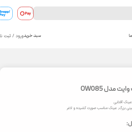
ورود / ثبت نا
ا
سبد خرید
0
یت مدل OW085
ینک آفتابی
نی بزرگ
,
عینک مناسب صورت کشیده و لاغر
: