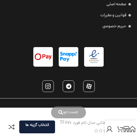
صفحه اصلی
قوانین و مقررات
حریم خصوصی
جست‌جو
عینک آفتابی مدل تام فورد TF870
انتخاب گزینه ها