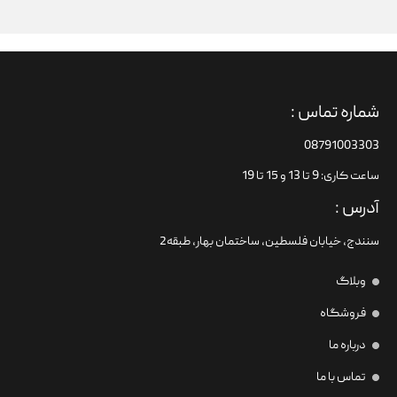
شماره تماس :
08791003303
ساعت کاری: 9 تا 13 و 15 تا 19
آدرس :
سنندج، خیابان فلسطین،‌ ساختمان بهار، طبقه2
وبلاگ
فروشگاه
درباره ما
تماس با ما