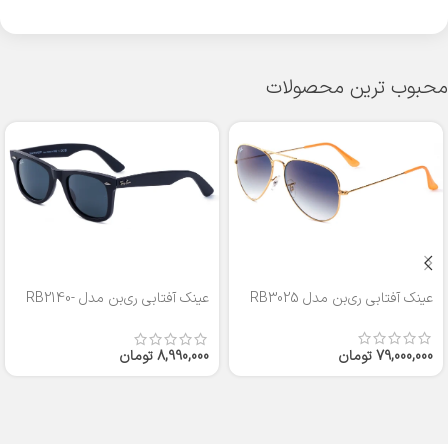
محبوب ترین محصولات
عینک آفتابی ری‌بن مدل RB3025
عینک آفتابی ری‌بن مدل RB2140-
50
79,000,000
تومان
8,990,000
تومان