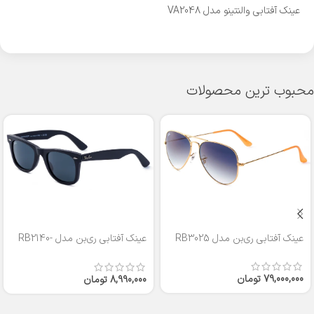
عینک آفتابی والنتینو مدل VA2048
محبوب ترین محصولات
عینک آفتابی ری‌بن مدل RB3025
عینک آفتابی ری‌بن مدل RB2140-
50
79,000,000
تومان
8,990,000
تومان