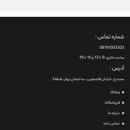
شماره تماس :
08791003303
ساعت کاری: 9 تا 13 و 15 تا 19
آدرس :
سنندج، خیابان فلسطین،‌ ساختمان بهار، طبقه2
وبلاگ
فروشگاه
درباره ما
تماس با ما