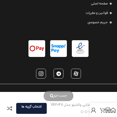
صفحه اصلی
قوانین و مقررات
حریم خصوصی
جست‌جو
عینک آفتابی والنتینو مدل VA2048
انتخاب گزینه ها