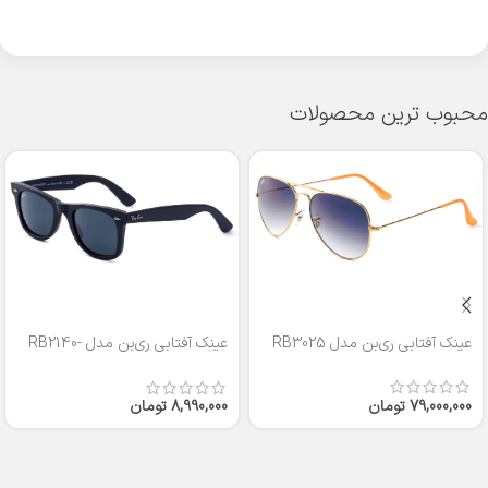
محبوب ترین محصولات
عینک آفتابی ری‌بن مدل RB3025
عینک آفتابی ری‌بن مدل RB2140-
50
79,000,000
تومان
8,990,000
تومان