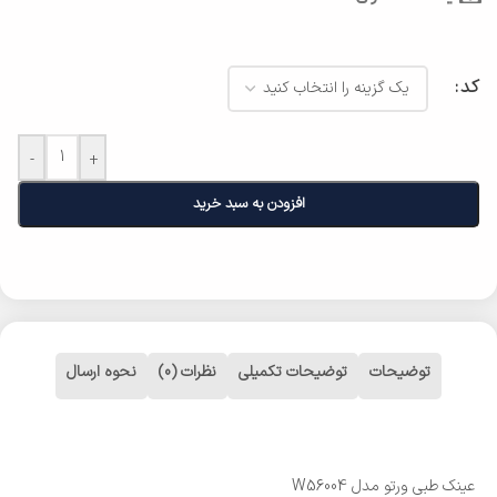
کد
-
+
افزودن به سبد خرید
توضیحات
توضیحات تکمیلی
نظرات (0)
نحوه ارسال
عینک طبی ورتو مدل W56004