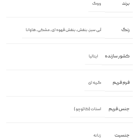
برند
ووگ
رنگ
آبی سبز
,
بنفش
,
بنفش قهوه ای
,
مشکی
,
هاوانا
کشور سازنده
ایتالیا
فرم فریم
گربه ای
جنس فریم
استات (کائوچو )
جنسیت
زنانه