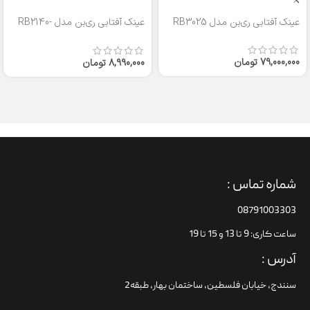
عینک آفتابی ری‌بن مدل RB3025
عینک آفتابی ری‌بن مدل RB2140-
50
79,000,000
تومان
8,990,000
تومان
شماره تماس :
08791003303
ساعت کاری: 9 تا 13 و 15 تا 19
آدرس :
سنندج، خیابان فلسطین،‌ ساختمان بهار، طبقه2