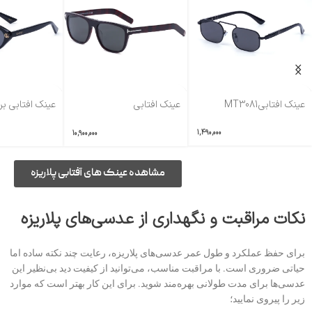
عینک افتابیMT3081
عینک افتابی
عینک افتابی ب
برندTOMFORDکدTF5902
مدلGG2110
1,490,000
10,900,000
مشاهده عینک های آفتابی پلاریزه
نکات مراقبت و نگهداری از عدسی‌های پلاریزه
برای حفظ عملکرد و طول عمر عدسی‌های پلاریزه، رعایت چند نکته ساده اما
حیاتی ضروری است. با مراقبت مناسب، می‌توانید از کیفیت دید بی‌نظیر این
عدسی‌ها برای مدت طولانی بهره‌مند شوید. برای این کار بهتر است که موارد
زیر را پیروی نمایید؛