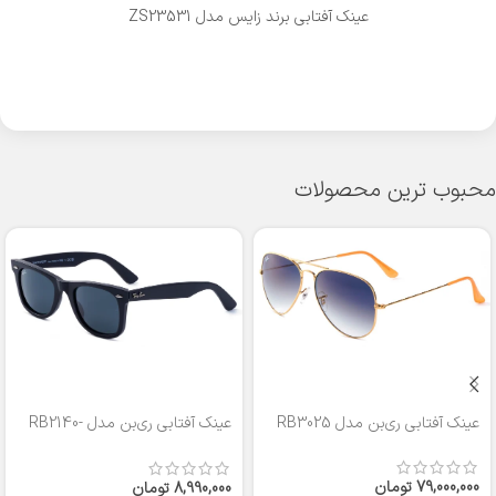
عینک آفتابی برند زایس مدل ZS23531
محبوب ترین محصولات
عینک آفتابی ری‌بن مدل RB3025
عینک آفتابی ری‌بن مدل RB2140-
50
79,000,000
تومان
8,990,000
تومان