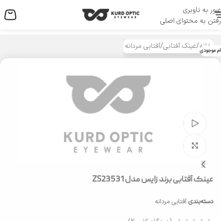
عبور به ناوبری
منو
رفتن به محتوای اصلی
خانه
/
عینک آفتابی
/
آفتابی مردانه
ام موجودی
تماشای ویدئو
بزرگنمایی تصویر
عینک آفتابی برند زایس مدل ZS23531
دسته‌بندی
آفتابی مردانه