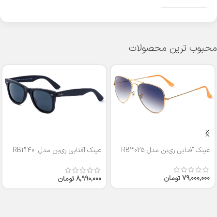
محبوب ترین محصولات
عینک آفتابی ری‌بن مدل RB3025
عینک آفتابی ری‌بن مدل RB2140-
50
79,000,000
تومان
8,990,000
تومان