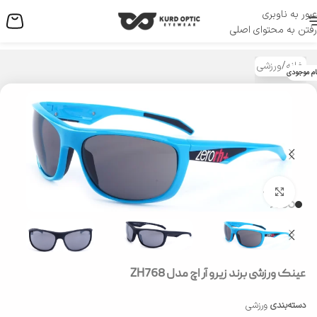
عبور به ناوبری
منو
رفتن به محتوای اصلی
خانه
/
ورزشی
ام موجودی
بزرگنمایی تصویر
عینک ورزشی برند زیرو آر اچ مدل ZH768
دسته‌بندی
ورزشی