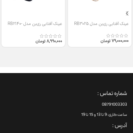
عینک آفتابی ری‌بن مدل RB3025
عینک آفتابی ری‌بن مدل RB2140-
50
79,000,000
تومان
8,990,000
تومان
شماره تماس :
08791003303
ساعت کاری: 9 تا 13 و 15 تا 19
آدرس :