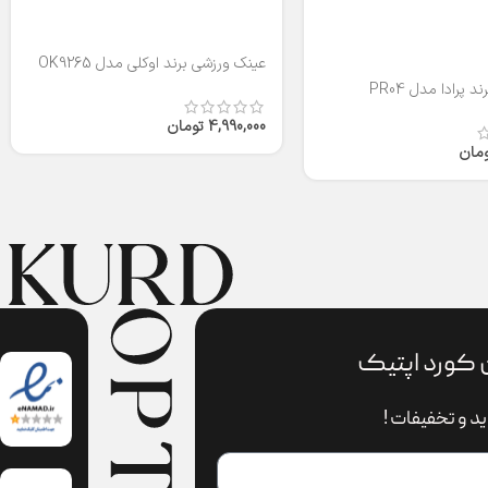
عینک ورزشی برند اوکلی مدل OK9265
 پرادا مدل PR04
4,990,000
تومان
ومان
 کورد اپتیک
د و تخفیفات !