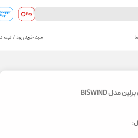
ورود / ثبت نا
ا
سبد خرید
0
 مدل BISWIND
: