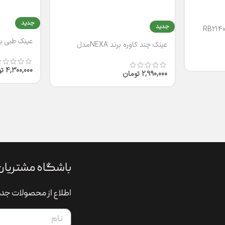
جدید
جدید
عینک طبی برند
عینک چند کاوره برند NEXAمدل
T2316
4,300,000
ت
2,990,000
تومان
باشگاه مشتریان
اطلاع از محصولات جدی