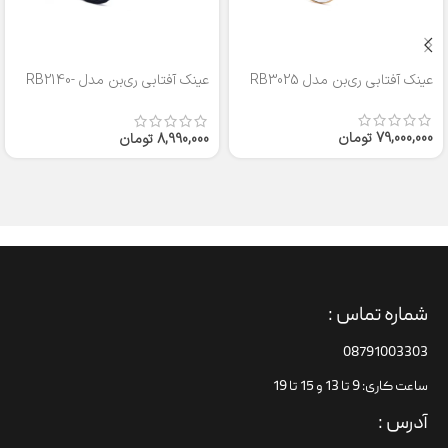
عینک آفتابی ری‌بن مدل RB3025
عینک آفتابی ری‌بن مدل RB2140-
50
79,000,000
تومان
8,990,000
تومان
شماره تماس :
08791003303
ساعت کاری: 9 تا 13 و 15 تا 19
آدرس :