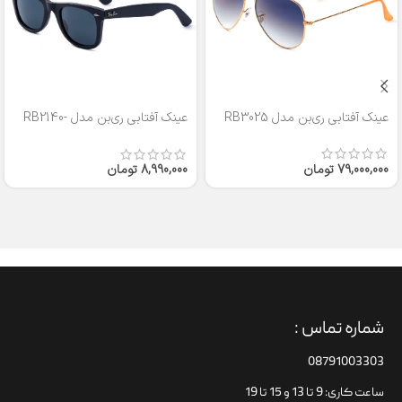
عینک آفتابی ری‌بن مدل RB3025
عینک آفتابی ری‌بن مدل RB2140-
50
79,000,000
تومان
8,990,000
تومان
شماره تماس :
08791003303
ساعت کاری: 9 تا 13 و 15 تا 19