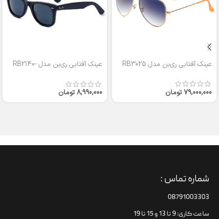
عینک آفتابی ری‌بن مدل RB3025
عینک آفتابی ری‌بن مدل RB2140-
50
79,000,000
تومان
8,990,000
تومان
شماره تماس :
08791003303
ساعت کاری: 9 تا 13 و 15 تا 19