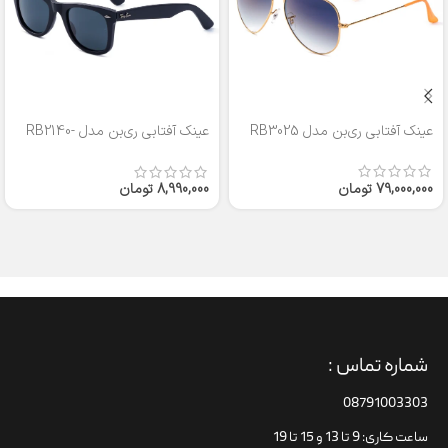
عینک آفتابی ری‌بن مدل RB3025
عینک آفتابی ری‌بن مدل RB2140-
50
79,000,000
تومان
8,990,000
تومان
شماره تماس :
08791003303
ساعت کاری: 9 تا 13 و 15 تا 19