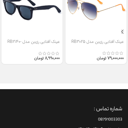
عینک آفتابی ری‌بن مدل RB3025
عینک آفتابی ری‌بن مدل RB2140-
50
79,000,000
تومان
8,990,000
تومان
شماره تماس :
08791003303