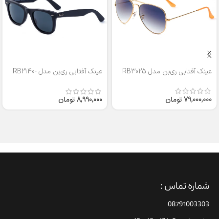
عینک آفتابی ری‌بن مدل RB3025
عینک آفتابی ری‌بن مدل RB2140-
50
79,000,000
تومان
8,990,000
تومان
شماره تماس :
08791003303