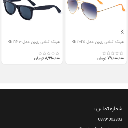
عینک آفتابی ری‌بن مدل RB3025
عینک آفتابی ری‌بن مدل RB2140-
50
79,000,000
تومان
8,990,000
تومان
شماره تماس :
08791003303