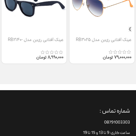
عینک آفتابی ری‌بن مدل RB3025
عینک آفتابی ری‌بن مدل RB2140-
50
79,000,000
تومان
8,990,000
تومان
شماره تماس :
08791003303
ساعت کاری: 9 تا 13 و 15 تا 19