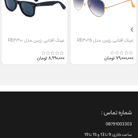
عینک آفتابی ری‌بن مدل RB3025
عینک آفتابی ری‌بن مدل RB2140-
50
79,000,000
تومان
8,990,000
تومان
شماره تماس :
08791003303
ساعت کاری: 9 تا 13 و 15 تا 19