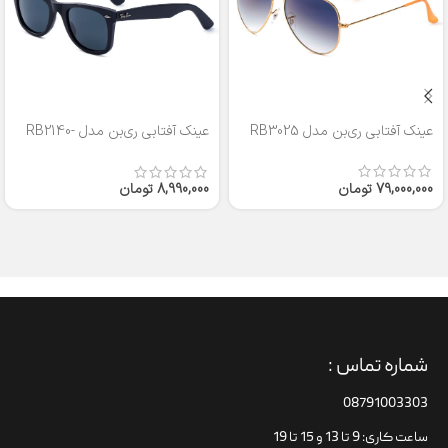
عینک آفتابی ری‌بن مدل RB3025
عینک آفتابی ری‌بن مدل RB2140-
50
79,000,000
تومان
8,990,000
تومان
شماره تماس :
08791003303
ساعت کاری: 9 تا 13 و 15 تا 19