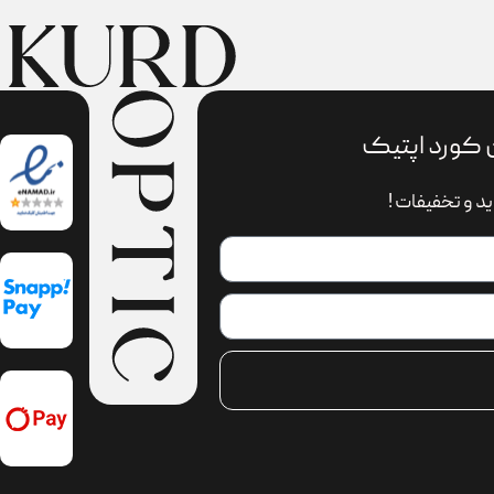
 کورد اپتیک
د و تخفیفات !