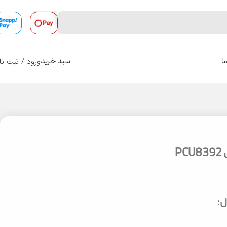
ورود / ثبت نا
ا
سبد خرید
0
P
: