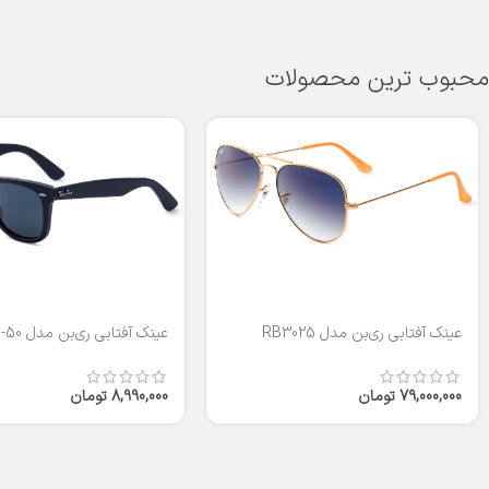
محبوب ترین محصولات
عینک آفتابی ری‌بن مدل RB3025
عینک آفتابی ری‌بن مدل RB2140-50
79,000,000
تومان
8,990,000
تومان