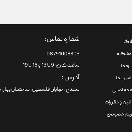
شماره تماس:
لاگ
وشگاه
08791003303
ساعت کاری: 9 تا 13 و 15 تا 19
اره ما
آدرس :
س با ما
سنندج، خیابان فلسطین،‌ ساختمان بهار، ط
حه اصلی
نین و مقررات
یم خصوصی