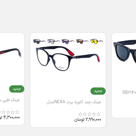
جدید
جدید
عینک طبی برند
عینک چند کاوره برند NEXAمدل
T2316
4,300,000
ت
2,990,000
تومان