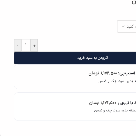
ن
-
+
افزودن به سبد خرید
 اسنپ‌پی:
1,172,500
تومان
با ترب‌پی:
1,172,500
تومان