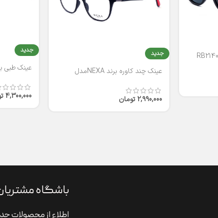
جدید
جدید
عینک طبی برند
عینک چند کاوره برند NEXAمدل
T2316
4,300,000
ت
2,990,000
تومان
باشگاه مشتریان
اطلاع از محصولات جدی