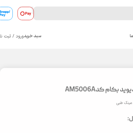
ورود / ثبت نا
ا
سبد خرید
0
د بکام کدAM5006A
عینک طبی
: