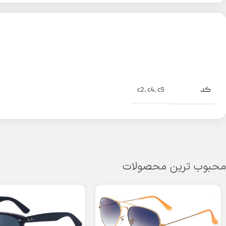
کد
c2
,
c4
,
c5
محبوب ترین محصولات