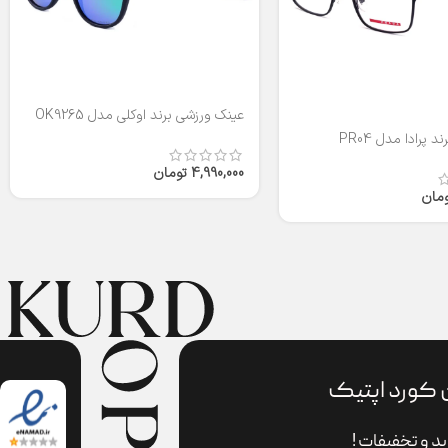
عینک ورزشی برند اوکلی مدل OK9265
 پرادا مدل PR04
4,990,000
تومان
ومان
 کورد اپتیک
د و تخفیفات !