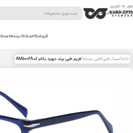
عبور به ناوبری
رفتن به محتوای اصلی
فروشگاه
وبلاگ
برندها
عینک 
خانه
/
عینک طبی
/
طبی مردانه
/
فریم طبی برند دیوید بکام کدAM5006A