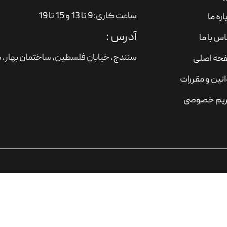
ساعت کاری: 9 تا 13 و 15 تا 19
اره ما
آدرس :
س با ما
سنندج، خیابان فلسطین،‌ ساختمان بهار، ط
حه اصلی
نین و مقررات
یم خصوصی