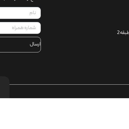
بقه2
ارسال