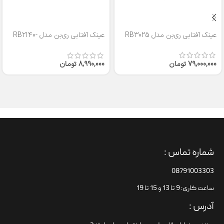
عینک آفتابی ری‌بن مدل RB3025
عینک آفتابی ری‌بن مدل RB2140-
50
79,000,000
تومان
8,990,000
تومان
شماره تماس :
08791003303
ساعت کاری: 9 تا 13 و 15 تا 19
آدرس :