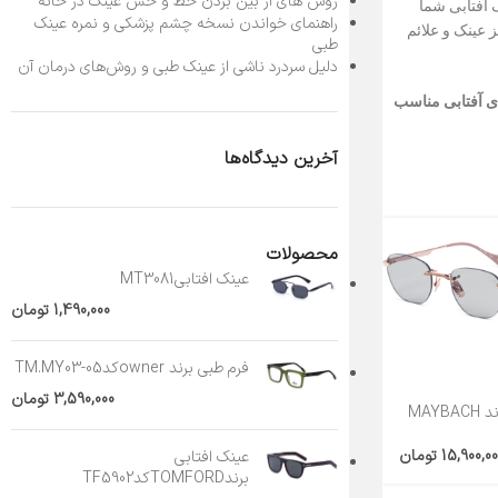
روش های از بین بردن خط و خش عینک در خانه
 آفتابی شما
راهنمای خواندن نسخه چشم پزشکی و نمره عینک
 عینک و علائم
طبی
دلیل سردرد ناشی از عینک طبی و روش‌های درمان آن
ای آفتابی مناسب
آخرین دیدگاه‌ها
محصولات
عینک افتابیMT3081
1,490,000
تومان
فرم طبی برند ownerکدTM.MY03-05
3,590,000
تومان
عینک افتابی برند MAYBACH
15,900,00
تومان
عینک افتابی
برندTOMFORDکدTF5902