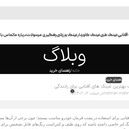
آفتابی
عینک طبی
عینک کاوردار
عینک ورزشی
رهگیری مرسولات
درباره ما
تماس با 
وبلاگ
خانه
/
راهنمای خرید
راهنمای خرید
 بهترین عینک های آفتابی برای رانندگی
0
mehran mah
در اسفند 12, 1402
آفتابی برای استفاده در پشت فرمان خودرو مناسب نیستند؛ چون برخی از آن‌ها م
نگ لنز خاصی داشته باشند که روی طیف و کنتراست رنگ‌های قابل تشخیص برای ران