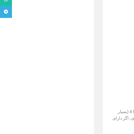
تلگرام
بعد از انتخاب رنگ مناسب برای لنزِ بهترین عینک های آفتابی برای رانندگی، ‌تراکم رنگ یکی دیگر از نکات حائز اهمیت است. این ‌تراکم رنگ از صفر (روشن) تا 4 (بسیار
ی، اگر دارای