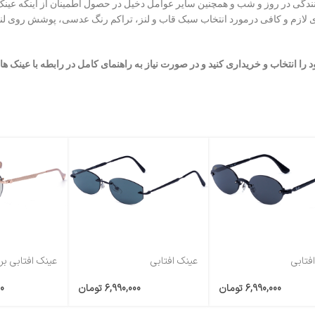
نندگی
در روز و شب و همچنین سایر عوامل دخیل در حصول اطمینان از اینکه عینک
ای لازم و کافی درمورد انتخاب سبک قاب و لنز،‌ تراکم رنگ عدسی، پوشش روی لنز
د را انتخاب و خریداری کنید و در صورت نیاز به راهنمای کامل در رابطه با عینک ه
فتابی
عینک افتابی
برندRAYBANکدRB3792
کدTHE WOLF
6,990,000
تومان
6,990,000
تومان
0