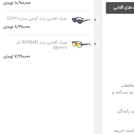
10,900,000
تومان
های آفتابی
عینک افتابی برند گوچی مدلGG2110
8,990,000
تومان
عینک آفتابی برند RAYBAN کد
RB2228
7,990,000
تومان
محافظت
د می‌کنند و
ی رانندگی
 است جریمه