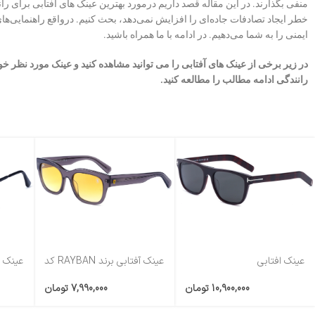
منفی بگذارند. در این مقاله قصد داریم درمورد بهترین عینک های آفتابی برای را
خطر ایجاد تصادفات جاده‌ای را افزایش نمی‌دهد، بحث کنیم. درواقع راهنمایی‌ه
ایمنی را به شما می‌دهیم. در ادامه با ما همراه باشید.
در زیر برخی از عینک های آفتابی را می توانید مشاهده کنید و عینک مورد نظر خو
رانندگی ادامه مطالب را مطالعه کنید.
عینک آفتابی برند RAYBAN کد
عینک افتابی
عینک ا
RB2228
برندTOMFORDکدTF5902
برندRAYBANکدRB3929
7,990,000
تومان
10,900,000
تومان