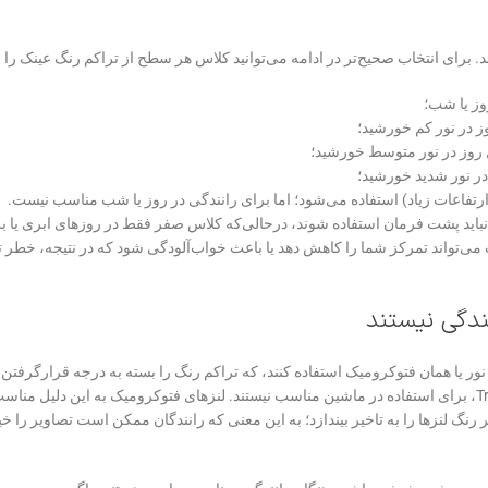
وند. برای انتخاب صحیح‌تر در ادامه می‌توانید کلاس هر سطح از ‌تراکم رنگ عینک را 
ینید که عینک‌های آفتابی با انتقال نور 3 تا 8 درصد (کلاس 4) هرگز نباید پشت فرمان استفاده شوند، درحالی‌که کلاس صفر فقط در روزهای ا
ت می‌تواند تمرکز شما را کاهش دهد یا باعث خواب‌آلودگی شود که در نتیجه، خطر 
ندگی نیستند
نور یا همان فتوکرومیک استفاده کنند، که ‌تراکم رنگ را بسته به درجه قرارگرفت
اشعه ماوراء‌بنفش تغییر می‌دهد، لنزهای فتوکرومیک استاندارد یا Transitions، برای استفاده در ماشین مناسب نیستند. لنزهای فتوکرومیک به‌ این ‌
نور UV را مسدود کند و سرعت تغییر رنگ لنزها را به‌ تاخیر بیندازد؛ به این معنی که رانندگان ممکن است تصاویر