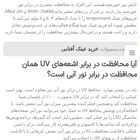
تابش نور خورشید هستند، این افراد به محافظت بیشتری در برابر نور
خورشید نیاز دارند. برخی از برندهای معتبر مانندSmith ،Oakley و Maui Jim،
فریم‌های عینک wraparound را با تعداد لایه‌های ۳، ۵ و ۸ تولید می‌کنند تا
مطمئن شوند که فریم‌ عینک شما هنگام فعالیت‌های پر جنب‌و‌جوش تعادل
دارند و راحت هستند و درعین‌حال بیشترین محافظت را از چشمان شما دارند.
خرید عینک آفتابی
مشاهده محصولات:
آیا محافظت در برابر اشعه‌های
UV
همان
محافظت در برابر نور آبی است؟
بله، در بیشتر موارد، محافظ UV در برابر نور آبی نیز مقاوم است. بهتر است
عینکی را انتخاب کنید که در برابر UV به‌صورت ۱۰۰٪ از چشمان شما
محافظت کند و همچنین فیلترکننده بیشترین میزان نور آبی-بنفش باشد. با
اضافه‌کردن پوشش محافظ UV به عینک خود می‌توانید نور آبی صفحه‌های
نمایشگر LED را نیز فیلتر کنید. به‌همین‌دلیل است که گیمرها، برنامه‌نویس‌ها
و افرادی که ساعت‌ها با کامپیوتر و تلفن‌همراه کار می‌کنند، برای داشتن
عینکی با قابلیت محافظت بالا در برابر نور آبی-بنفش، لنزهایی با با قابلیت
محافظت از پرتوهای UV را انتخاب می‌کنند.