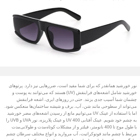
نور خورشید همانقدر که برای شما مفید است، ضررهایی نیز دارد. پرتوهای
خورشید شامل اشعه‌های فرابنفش (UV) هستند که می‌توانند به پوست و
چشمان شما آسیب جدی بزنند. حتی در روزهای ابری، اشعه فرابنفش
می‌تواند از سطوحی مانند شن، آب، برف و شیشه ساختمان‌ها منعکس شود.
اما با استفاده از عینک UV می‌توانیم مانع از رسیدن اشعه‌های مضر خورشید
به چشم خود شویم. عینک آفتابی UV 400 و عینک پلاریزه، نور UVA و UVB را
با طول موج تا 400 نانومتر، فیلتر و از مشکلات کوتاه‌مدت و طولانی‌مدت
مرتبط با چشم مانند فوتوکراتیت، آب مروارید و انواع مختلف سرطان چشم