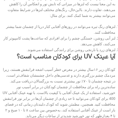
به این معنا نیست که لنزها در میزانی که تابش نور و انعکاس آن را کاهش
می‌دهند، تفاوت دارند. بااین‌حال، رنگ‌های مختلف‌ لنزها در شرایط متفاوت
می‌توانند بیشتر به شما کمک کنند. برای مثال:
لنزهای رنگ تیره می‌توانند در روزهای آفتابی کنار دریا از چشمان شما بیشتر
محافظت کنند.
لنز آبی روشن، خستگی چشم را برای افرادی که ساعت‌ها پشت کامپیوتر کار
می‌کنند، کاهش می‌دهد.
لنزهای زرد یا نارنجی روشن برای رانندگی استفاده می‌شوند.
آیا عینک
UV
برای کودکان مناسب است؟
کودکان زیر ۱۶سال بیشتر در معرض خطر آسیب اشعه فرابنفش هستند، زیرا
مردمک چشم بزرگتری دارند و عدسی‌های داخل چشمشان شفاف‌تر است،
در نتیجه چشمان تا ۷۰٪ نور بیشتری نسبت به بزرگسالان دریافت می‌کند.
‌ساده‌ترین راه برای محافظت از چشمان کودکتان در برابر آسیب نور
خورشید، استفاده از یک عینک آفتابی با کیفیت بالاست. با تهیه عینک آفتابی UV
400 برای کودکان می‎‌توانید تا حد زیادی از چشمان آن‌ها در برابر نور فرابنفش
محافظت کنید. همچنین، مطمئن شوید که کودک دلبندتان زمانی که در فضای
باز است از عینک آفتابی استفاده کند، به‌خصوص بین ساعت ۸ تا ۱۰ صبح و ۲
تا ۴ بعدازظهر که نور خورشید شدیدتر از ساعات دیگر می‌تابد.