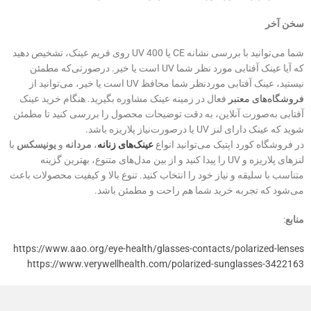
سخن آخر
شما می‌توانید با بررسی نشانه CE یا UV 400 روی فریم عینک، تشخیص دهید
که آیا عینک آفتابی مورد نظر شما UV است یا خیر. درصورتی‌که مطمئن
نیستید، عینک آفتابی موردنظر شما محافظ UV است یا خیر، می‌توانید از
فروشگاه‌های معتبر
فعال در زمینه عینک مشاوره بگیرید. هنگام خرید عینک
آفتابی به‌صورت آنلاین، به دقت توضیحات محصول را بررسی کنید تا مطمئن
شوید که عینک دارای لنز UV یا درصورت‌نیاز پلاریزه باشد.
در فروشگاه کورد اپتیک می‌توانید انواع
عینک‌های زنانه
،
مردانه
و
یونیسکس
با
لنزهای پلاریزه و UV را پیدا کنید و از بین مدل‌های متنوع، بهترین گزینه
متناسب با سلیقه و نیاز خود را انتخاب کنید. تنوع بالا و کیفیت محصولات باعث
می‌شود که تجربه خرید شما هم راحت و مطمئن باشد.
منابع
:
https://www.aao.org/eye-health/glasses-contacts/polarized-lenses
https://www.verywellhealth.com/polarized-sunglasses-3422163