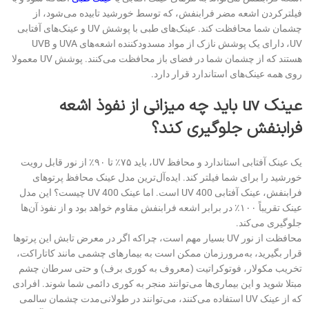
فیلترکردن اشعه مضر فرابنفش، که توسط خورشید تابیده می‌شود، از
چشمان شما محافظت کند. عینک‌های طبی با پوشش UV و عینک‌های آفتابی
UV، دارای یک پوشش نازک از مواد مسدودکننده اشعه‌های UVA و UVB
هستند که از چشمان شما در فضای باز محافظت می‌کنند. پوشش UV معمولا
روی همه عینک‌های استاندارد قرار دارد.
عینک
uv
باید چه میزانی از نفوذ اشعه
فرابنفش جلوگیری کند؟
یک عینک آفتابی استاندارد و محافظ UV، باید ۷۵٪ تا ۹۰٪ از نور قابل رویت
خورشید را برای شما فیلتر کند. ایده‌آل‌ترین مدل عینک محافظ پرتوهای
فرابنفش، عینک آفتابی UV 400 است. اما عینک UV 400 چیست؟ این مدل
عینک‌ تقریباً ۱۰۰٪ در برابر اشعه فرابنفش مقاوم خواهد بود و از نفوذ آن‌ها
جلوگیری می‌کند.
محافظت از نور UV بسیار مهم است، چرا‌که اگر در معرض تابش این پرتوها
قرار بگیرید، به‌مرورزمان ممکن است به بیمار‌های چشمی مانند کاتاراکت،
تخریب مکولار، فوتوکراتیت (معروف به کوری برف) و حتی سرطان چشم
مبتلا شوید و این بیماری‌ها می‌توانند منجر به کوری دائمی شما شوند. افرادی
که از عینک UV استفاده می‌کنند، می‌توانند در طولانی‌مدت چشمان سالمی