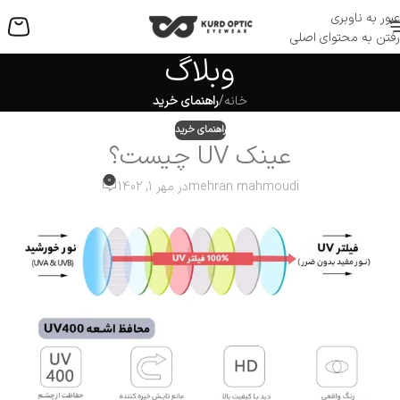
عبور به ناوبری
منو
رفتن به محتوای اصلی
وبلاگ
خانه
/
راهنمای خرید
راهنمای خرید
عینک UV چیست؟
0
mehran mahmoudi
در مهر 1, 1402