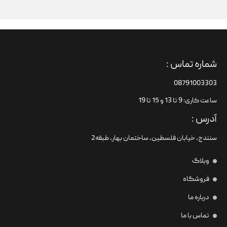
شماره تماس :
08791003303
ساعت کاری: 9 تا 13 و 15 تا 19
آدرس :
سنندج، خیابان فلسطین،‌ ساختمان بهار، طبقه2
وبلاگ
فروشگاه
درباره ما
تماس با ما