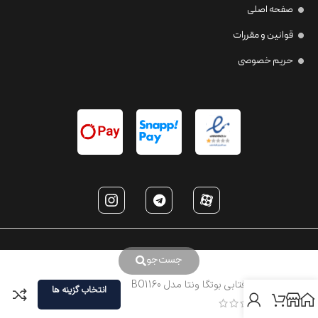
صفحه اصلی
قوانین و مقررات
حریم خصوصی
جست‌جو
عینک آفتابی بوتگا ونتا مدل BO1160
انتخاب گزینه ها