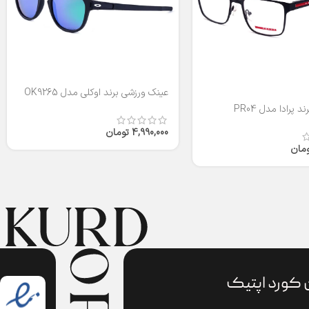
عینک ورزشی برند اوکلی مدل OK9265
 پرادا مدل PR04
4,990,000
تومان
ومان
 کورد اپتیک