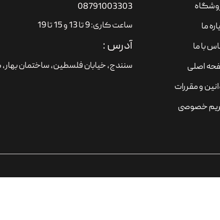
وشگاه
08791003303
ساعت کاری: 9 تا 13 و 15 تا 19
اره ما
آدرس :
س با ما
سنندج، خیابان فلسطین،‌ ساختمان بهار، ط
حه اصلی
نین و مقررات
یم خصوصی