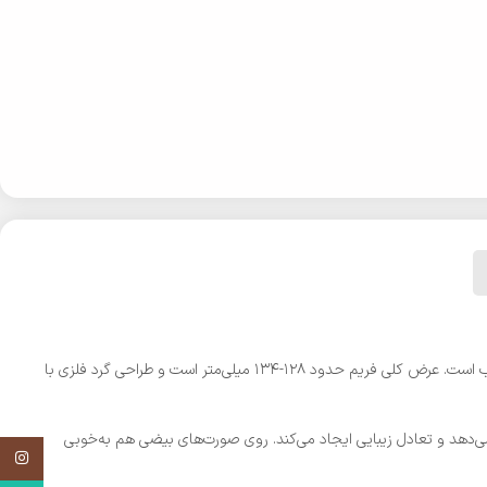
با سایز متوسط (لنز حدود ۵۲-۵۴ میلی‌متر، پل ۲۰ میلی‌متر، دسته ۱۴۰-۱۴۵ میلی‌متر) برای صورت‌های متوسط تا کوچک مناسب است. عرض کلی فریم حدود ۱۲۸-۱۳۴ میلی‌متر است و طراحی گرد فلزی با
ن می‌دهد و تعادل زیبایی ایجاد می‌کند. روی صورت‌های بیضی هم به‌خوبی
اینستاگر