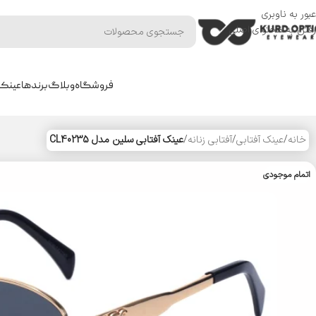
عبور به ناوبری
رفتن به محتوای اصلی
فروشگاه
وبلاگ
برندها
عینک 
خانه
/
عینک آفتابی
/
آفتابی زنانه
/
عینک آفتابی سلین مدل CL40235
اتمام موجودی