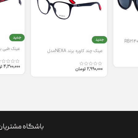
جدید
جدید
عینک طبی برند
عینک چند کاوره برند NEXAمدل
T2316
4,300,000
ت
2,990,000
تومان
باشگاه مشتریان