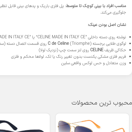
مناسب افراد با بینی کوچک تا متوسط
: پل فلزی باریک و پدهای بینی قابل تنظی
جلوگیری می‌کند.
نشان اصل بودن عینک:
نوشته روی دسته داخلی “CELINE MADE IN ITALY CE” یا “MADE IN ITALY CE” با جزئیات دقیق
لوگوی طلایی برجسته
(Triomphe) روی قسمت اتصال دسته (سه‌بعدی، براق و دقیق)
C de Celine
حکاکی ظریف
CELINE
روی لنز سمت چپ (نزدیک لولا)
فریم فلزی مشکی یکدست بدون تغییر رنگ یا لک، لولاها محکم و فلزی
وزن متعادل و حس لوکس واقعی سلین
محبوب ترین محصولات