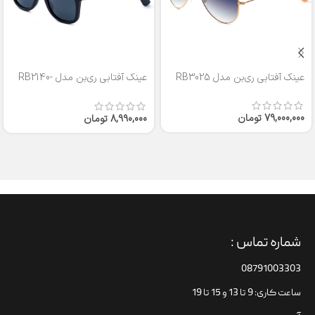
عینک آفتابی ری‌بن مدل RB3025
عینک آفتابی ری‌بن مدل RB2140-
50
79,000,000
تومان
8,990,000
تومان
شماره تماس :
08791003303
ساعت کاری: 9 تا 13 و 15 تا 19