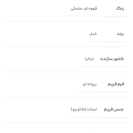
رنگ
قهوه ای
,
مشکی
برند
شنل
کشور سازنده
ایتالیا
فرم فریم
پروانه ای
جنس فریم
استات (کائوچو )