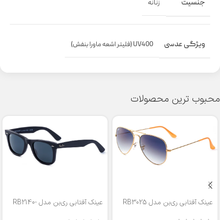
جنسیت
زنانه
ویژگی عدسی
UV400 (فلیتر اشعه ماورا بنفش)
محبوب ترین محصولات
عینک آفتابی ری‌بن مدل RB3025
عینک آفتابی ری‌بن مدل RB2140-
50