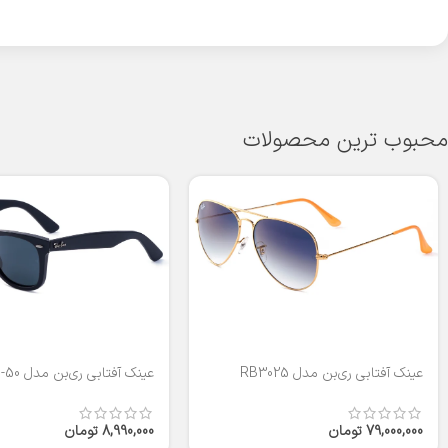
محبوب ترین محصولات
عینک آفتابی ری‌بن مدل RB3025
عینک آفتابی ری‌بن مدل RB2140-50
79,000,000
تومان
8,990,000
تومان