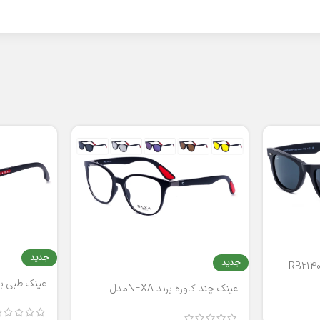
جدید
جدید
عینک طبی برند
عینک چند کاوره برند NEXAمدل
T2316