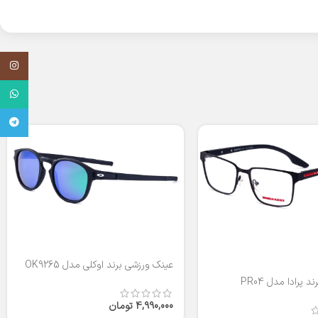
اینستاگر
واتساپ
تلگرام
عینک ورزشی برند اوکلی مدل OK9265
 پرادا مدل PR04
4,990,000
تومان