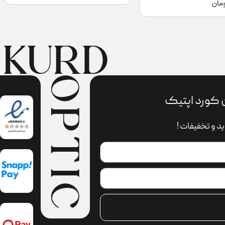
ومان
 کورد اپتیک
د و تخفیفات !