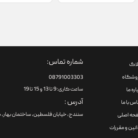
شماره تماس:
لاگ
وشگاه
08791003303
ساعت کاری: 9 تا 13 و 15 تا 19
اره ما
آدرس :
س با ما
سنندج، خیابان فلسطین،‌ ساختمان بهار، ط
حه اصلی
نین و مقررات