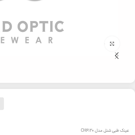
بزرگنمایی تصویر
عینک طبی شنل مدل CH6120