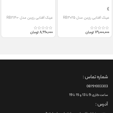
عینک آفتابی ری‌بن مدل RB3025
عینک آفتابی ری‌بن مدل RB2140-
50
79,000,000
تومان
8,990,000
تومان
شماره تماس :
08791003303
ساعت کاری: 9 تا 13 و 15 تا 19
آدرس :