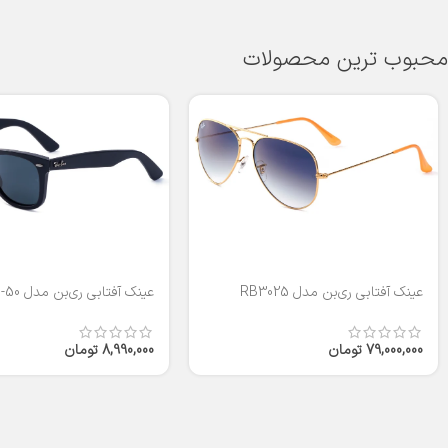
محبوب ترین محصولات
عینک آفتابی ری‌بن مدل RB3025
عینک آفتابی ری‌بن مدل RB2140-50
79,000,000
تومان
8,990,000
تومان