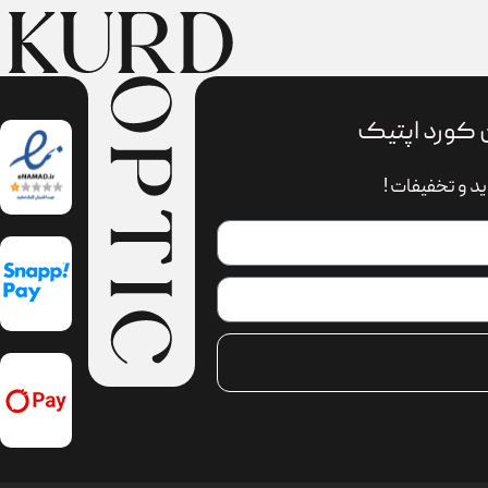
 کورد اپتیک
د و تخفیفات !