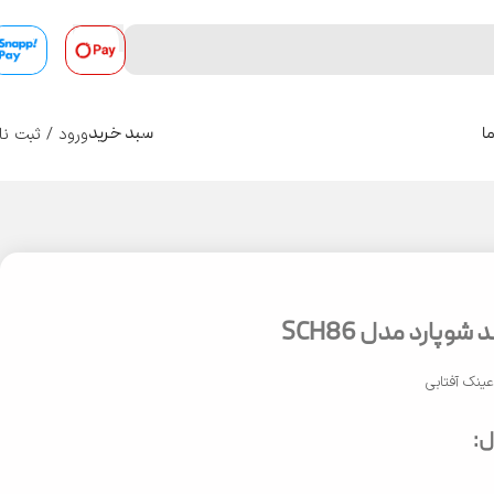
ورود / ثبت نا
ا
سبد خرید
0
وپارد مدل SCH86
ینک آفتابی
: