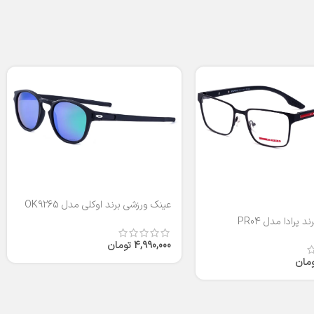
عینک ورزشی برند اوکلی مدل OK9265
 پرادا مدل PR04
4,990,000
تومان
ومان