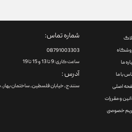
شماره تماس:
لاگ
وشگاه
08791003303
ساعت کاری: 9 تا 13 و 15 تا 19
اره ما
آدرس :
س با ما
سنندج، خیابان فلسطین،‌ ساختمان بهار، ط
حه اصلی
نین و مقررات
یم خصوصی