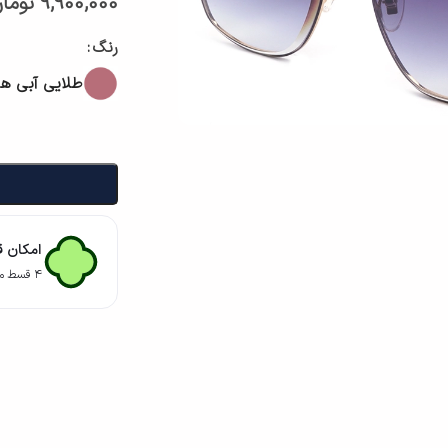
9,900,000
توما
رنگ
طلایی آبی ها
امکان ق
۴ قسط ماهانه. بدون سود، چک و ضامن.