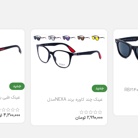
جدید
جدید
عینک طبی برند
عینک چند کاوره برند NEXAمدل
T2316
4,300,000
ت
2,990,000
تومان