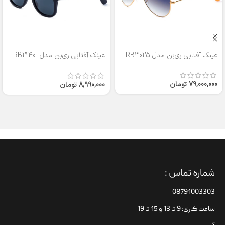
عینک آفتابی ری‌بن مدل RB3025
عینک آفتابی ری‌بن مدل RB2140-
50
79,000,000
تومان
8,990,000
تومان
شماره تماس :
08791003303
ساعت کاری: 9 تا 13 و 15 تا 19