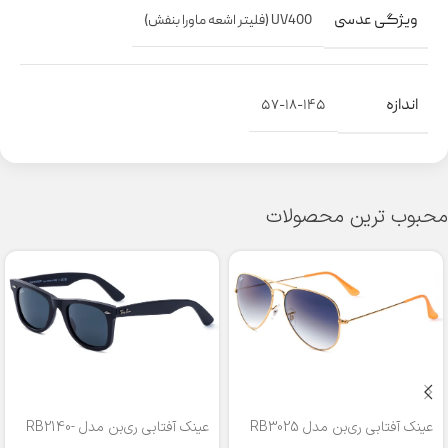
ویژگی عدسی
UV400 (فلیتر اشعه ماورا بنفش)
اندازه
۵۷-۱۸-۱۴۵
محبوب ترین محصولات
عینک آفتابی ری‌بن مدل RB3025
عینک آفتابی ری‌بن مدل RB2140-
50