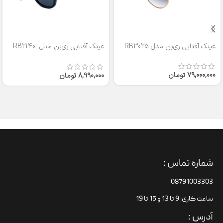
عینک آفتابی ری‌بن مدل RB3025
عینک آفتابی ری‌بن مدل RB2140-
50
79,000,000
تومان
8,990,000
تومان
شماره تماس :
08791003303
ساعت کاری: 9 تا 13 و 15 تا 19
آدرس :