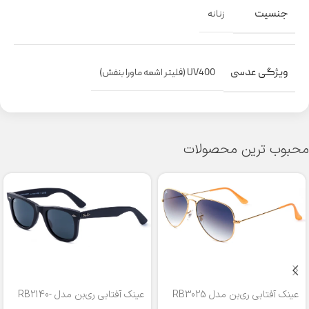
جنسیت
زنانه
ویژگی عدسی
UV400 (فلیتر اشعه ماورا بنفش)
محبوب ترین محصولات
عینک آفتابی ری‌بن مدل RB3025
عینک آفتابی ری‌بن مدل RB2140-
50