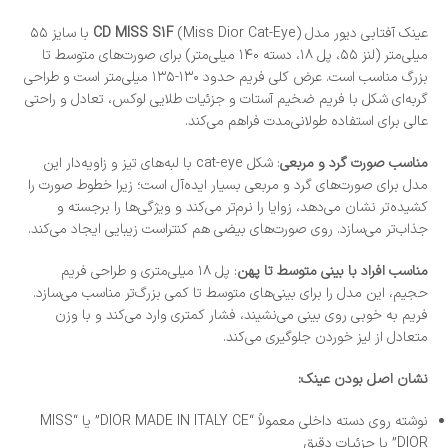
عینک آفتابی دیور مدل
CD MISS S1F
(Miss Dior Cat-Eye) با سایز ۵۵
میلی‌متر (لنز ۵۵، پل ۱۸، دسته ۱۴۰ میلی‌متر) برای صورت‌های متوسط تا
بزرگ مناسب است. عرض کلی فریم حدود ۱۳۰-۱۳۵ میلی‌متر است و طراحی
گربه‌ای شکل با فریم ضخیم آستات و جزئیات طلایی لوکس، تعادل و راحتی
عالی برای استفاده طولانی‌مدت فراهم می‌کند.
مناسب صورت گرد و مربعی
: شکل cat-eye با لبه‌های تیز و زاویه‌دار این
مدل برای صورت‌های گرد و مربعی بسیار ایده‌آل است؛ زیرا خطوط صورت را
کشیده‌تر نشان می‌دهد، زوایا را نرم‌تر می‌کند و ویژگی‌ها را برجسته و
جذاب‌تر می‌سازد. روی صورت‌های بیضی هم کنتراست زیبایی ایجاد می‌کند.
مناسب افراد با بینی متوسط تا پهن
: پل ۱۸ میلی‌متری و طراحی فریم
حجیم، این مدل را برای بینی‌های متوسط تا کمی بزرگ‌تر مناسب می‌سازد.
فریم به خوبی روی بینی می‌نشیند، فشار کمتری وارد می‌کند و با وزن
متعادل از لیز خوردن جلوگیری می‌کند.
نشان اصل بودن عینک:
نوشته روی دسته داخلی معمولاً “DIOR MADE IN ITALY CE” یا “MISS
DIOR” با جزئیات دقیق