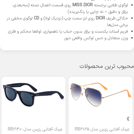
لوگوی طلایی برجسته
MISS DIOR
روی قسمت اتصال دسته (سه‌بعدی،
براق و دقیق – نه چاپی یا رنگ‌پریده)
حکاکی ظریف
DIOR
روی لنز سمت چپ (نزدیک لولا) و
CD
لوگوی مخفی در
برخی مدل‌ها
فریم آستات یکدست و براق بدون حباب یا ناهمواری، لولاها محکم و فلزی
وزن متعادل و حس لوکس واقعی دیور
محبوب ترین محصولات
عینک آفتابی ری‌بن مدل RB3025
عینک آفتابی ری‌بن مدل RB2140-