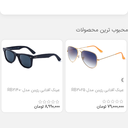
محبوب ترین محصولات
عینک آفتابی ری‌بن مدل RB3025
عینک آفتابی ری‌بن مدل RB2140-
50
79,000,000
تومان
8,990,000
تومان