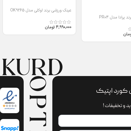
عینک ورزشی برند اوکلی مدل OK9265
 پرادا مدل PR04
4,990,000
تومان
ومان
 کورد اپتیک
د و تخفیفات !