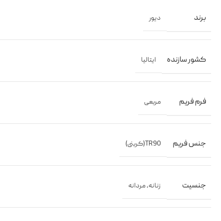
برند
دیور
کشور سازنده
ایتالیا
فرم فریم
مربعی
جنس فریم
TR90(کربنی)
جنسیت
زنانه
,
مردانه