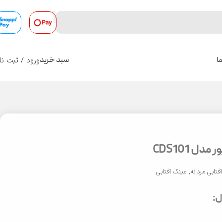
ورود / ثبت نا
ا
سبد خرید
0
ل CDS101
فتابی مردانه
,
عینک آفتابی
: