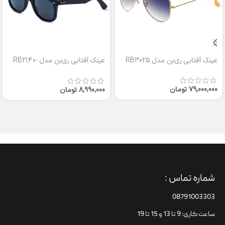
عینک آفتابی ری‌بن مدل RB3025
عینک آفتابی ری‌بن مدل RB2140-
50
79,000,000
تومان
8,990,000
تومان
شماره تماس :
08791003303
ساعت کاری: 9 تا 13 و 15 تا 19