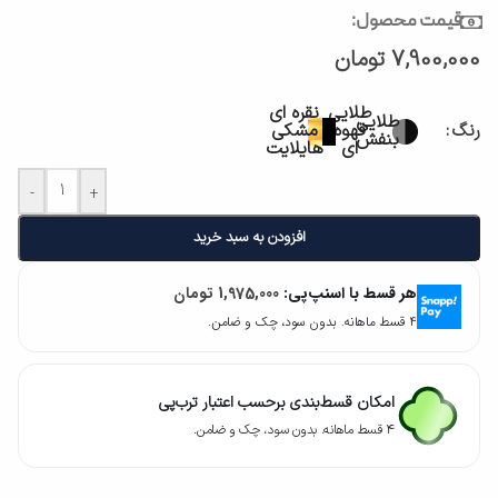
قیمت محصول:
7,900,000
تومان
طلایی
نقره ای
طلایی
رنگ
قهوه
مشکی
بنفش
ای
هایلایت
-
+
افزودن به سبد خرید
هر قسط با اسنپ‌پی:
1,975,000
تومان
۴ قسط ماهانه. بدون سود، چک و ضامن.
امکان قسط‌بندی برحسب اعتبار ترب‌پی
۴ قسط ماهانه. بدون سود، چک و ضامن.