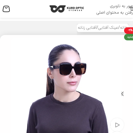
عبور به ناوبری
منو
رفتن به محتوای اصلی
خانه
/
عینک آفتابی
/
آفتابی زنانه
-9%
دید
تماشای ویدئو