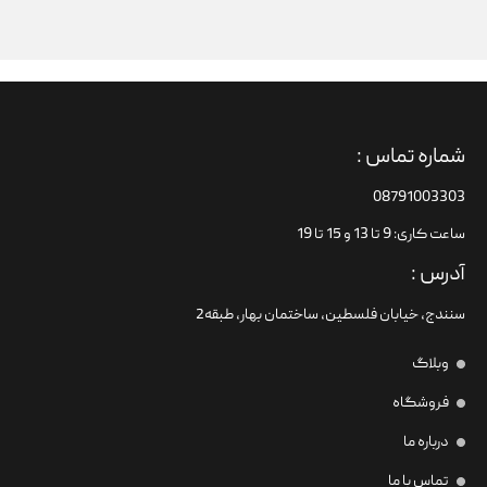
شماره تماس :
08791003303
ساعت کاری: 9 تا 13 و 15 تا 19
آدرس :
سنندج، خیابان فلسطین،‌ ساختمان بهار، طبقه2
وبلاگ
فروشگاه
درباره ما
تماس با ما