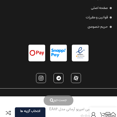
صفحه اصلی
قوانین و مقررات
حریم خصوصی
جست‌جو
عینک طبی امپریو آرمانی مدل EA86
انتخاب گزینه ها