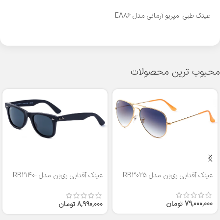
عینک طبی امپریو آرمانی مدل EA86
محبوب ترین محصولات
عینک آفتابی ری‌بن مدل RB3025
عینک آفتابی ری‌بن مدل RB2140-
50
79,000,000
تومان
8,990,000
تومان