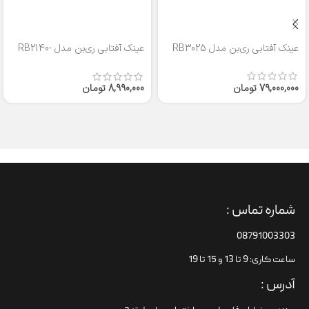
عینک آفتابی ری‌بن مدل RB3025
عینک آفتابی ری‌بن مدل RB2140-
50
79,000,000
تومان
8,990,000
تومان
شماره تماس :
08791003303
ساعت کاری: 9 تا 13 و 15 تا 19
آدرس :