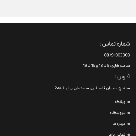
شماره تماس :
08791003303
ساعت کاری: 9 تا 13 و 15 تا 19
آدرس :
سنندج، خیابان فلسطین،‌ ساختمان بهار، طبقه2
وبلاگ
فروشگاه
درباره ما
تماس با ما