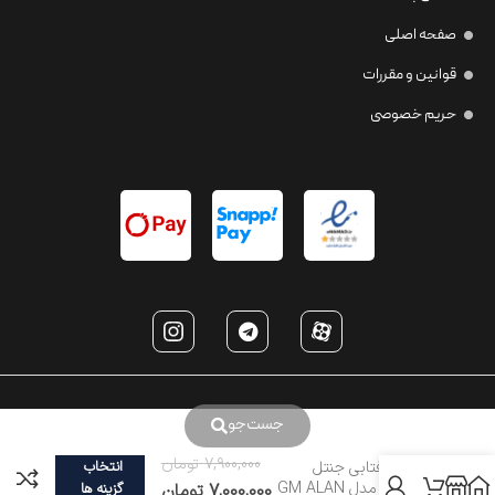
صفحه اصلی
قوانین و مقررات
حریم خصوصی
جست‌جو
7,900,000
تومان
عینک آفتابی جنتل
انتخاب
مانستر مدل GM ALAN
7,000,000
تومان
گزینه ها