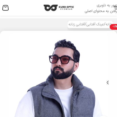
عبور به ناوبری
منو
رفتن به محتوای اصلی
خانه
/
عینک آفتابی
/
آفتابی زنانه
-11