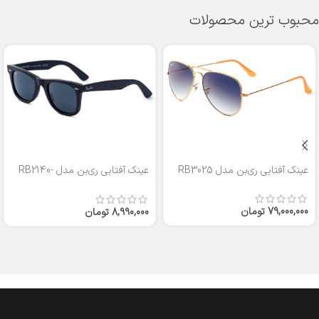
محبوب ترین محصولات
عینک آفتابی ری‌بن مدل RB3025
عینک آفتابی ری‌بن مدل RB2140-
50
79,000,000
تومان
8,990,000
تومان