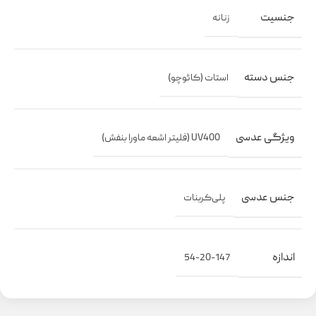
جنسیت
زنانه
جنس دسته
استات (کائوچو)
ویژگی عدسی
UV400 (فلیتر اشعه ماورا بنفش)
جنس عدسی
پلی‌کربنات
اندازه
54-20-147