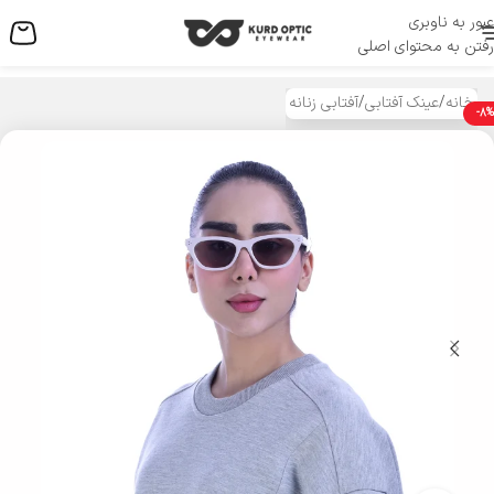
عبور به ناوبری
منو
رفتن به محتوای اصلی
خانه
/
عینک آفتابی
/
آفتابی زنانه
-8%